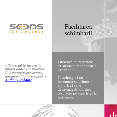
Facilitarea
schimbarii
Lucreaza cu resursele
« The road to success is
existente si redefineste-ti
always under construction.
experienta.
It is a progressive course,
not an end to be reached. »
Coaching-ul nu
Anthony Robbins
inseamna sa primesti
sfaturi, ci sa te
desavarsesti folosind
resursele pe care le ai la
indemana.
d