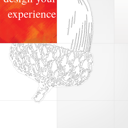
instrucţiuni
experience
Va invitam sa va construiti propria
experienta vizuala in acest site folosind
creativitatea, simtul practic si
individualitatea proprie.
La fel ca in coaching.