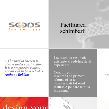
Facilitarea
schimbarii
Lucreaza cu resursele
« The road to success is
existente si redefineste-ti
always under construction.
experienta.
It is a progressive course,
not an end to be reached. »
Coaching-ul nu
Anthony Robbins
de
inseamna sa primesti
sfaturi, ci sa te
desavarsesti folosind
resursele pe care le ai la
indemana.
design your experience
design your
resetează-ţi experienţa