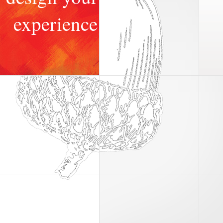
instrucţiuni
experience
Va invitam sa va construiti propria
experienta vizuala in acest site folosind
creativitatea, simtul practic si
individualitatea proprie.
La fel ca in coaching.