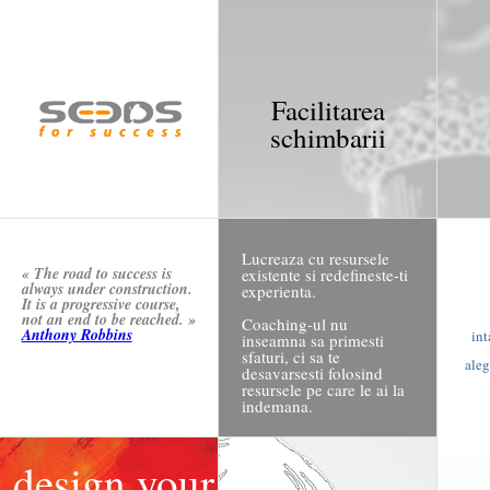
Facilitarea
schimbarii
Lucreaza cu resursele
« The road to success is
existente si redefineste-ti
always under construction.
experienta.
It is a progressive course,
not an end to be reached. »
Coaching-ul nu
Anthony Robbins
int
inseamna sa primesti
sfaturi, ci sa te
aleg
desavarsesti folosind
resursele pe care le ai la
indemana.
design your experience
design your
resetează-ţi experienţa